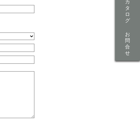
カ
タ
ロ
グ
お
問
合
せ
。