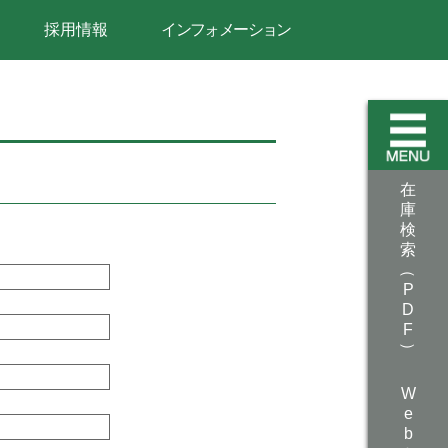
採用情報
インフォメーション
在
庫
検
索
（
P
D
F
）
W
e
b