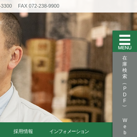
-3300
FAX 072-238-9900
在
庫
検
索
（
P
D
F
）
W
e
採用情報
インフォメーション
b