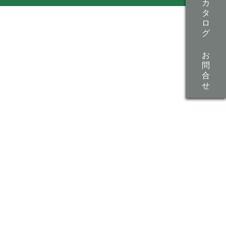
カ
タ
ロ
グ
お
問
合
せ